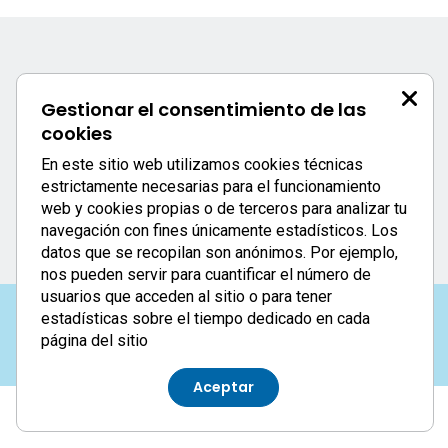
25 Congreso Nacional Celadores
Gestionar el consentimiento de las
Calle Uría, 76 - 3ºD
cookies
33003 - Oviedo
984 051 671
/604
En este sitio web utilizamos cookies técnicas
https://25congresoceladores.com
estrictamente necesarias para el funcionamiento
25congresoceladores@azulcongresos.com
web y cookies propias o de terceros para analizar tu
navegación con fines únicamente estadísticos. Los
datos que se recopilan son anónimos. Por ejemplo,
nos pueden servir para cuantificar el número de
usuarios que acceden al sitio o para tener
estadísticas sobre el tiempo dedicado en cada
Aviso Legal
|
Política de privacidad
|
Cookies
página del sitio
Aceptar