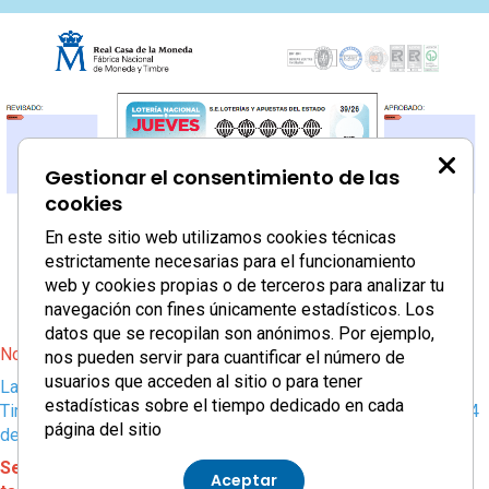
Gestionar el consentimiento de las
cookies
En este sitio web utilizamos cookies técnicas
estrictamente necesarias para el funcionamiento
web y cookies propias o de terceros para analizar tu
navegación con fines únicamente estadísticos. Los
datos que se recopilan son anónimos. Por ejemplo,
No es casualidad, es suerte… ¡y de la buena!
nos pueden servir para cuantificar el número de
usuarios que acceden al sitio o para tener
La Real Casa de la Moneda – Fábrica Nacional de Moneda y
estadísticas sobre el tiempo dedicado en cada
Timbre nos ha elegido como imagen del sorteo del próximo 14
página del sitio
de mayo.
Será que los celadores, además de estar para todo,
Aceptar