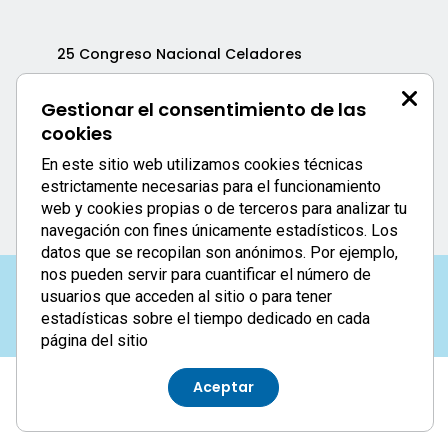
25 Congreso Nacional Celadores
Calle Uría, 76 - 3ºD
33003 - Oviedo
Gestionar el consentimiento de las
984 051 671
/604
cookies
https://25congresoceladores.com
En este sitio web utilizamos cookies técnicas
25congresoceladores@azulcongresos.com
estrictamente necesarias para el funcionamiento
web y cookies propias o de terceros para analizar tu
navegación con fines únicamente estadísticos. Los
datos que se recopilan son anónimos. Por ejemplo,
nos pueden servir para cuantificar el número de
usuarios que acceden al sitio o para tener
Aviso Legal
|
Política de privacidad
|
Cookies
estadísticas sobre el tiempo dedicado en cada
página del sitio
Aceptar